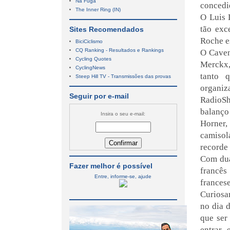
Na Fuga
concedi
The Inner Ring (IN)
O Luis 
tão exc
Sites Recomendados
Roche e
BiciCiclismo
CQ Ranking - Resultados e Rankings
O Caven
Cycling Quotes
Merckx, 
CyclingNews
tanto 
Steep Hill TV - Transmissões das provas
organiz
Seguir por e-mail
RadioSh
balanço
Insira o seu e-mail:
Horner,
camisola
recorde 
Com dua
Fazer melhor é possível
francês
Entre, informe-se, ajude
frances
Curiosam
no dia d
que ser
entrar 