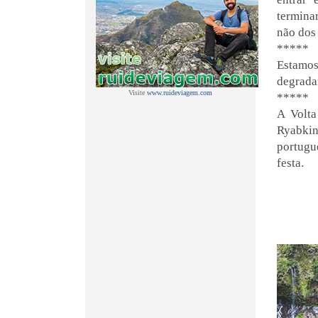
termina
não dos 
*****
Estamos
degradan
Visite
www.ruideviagem.com
*****
A Volta
Ryabkin
portugu
festa.