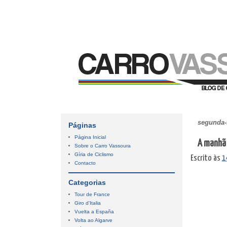
segunda-f
Páginas
Página Inicial
A manhã
Sobre o Carro Vassoura
Gíria de Ciclismo
Escrito às
1
Contacto
Categorias
Tour de France
Giro d'Italia
Vuelta a España
Volta ao Algarve