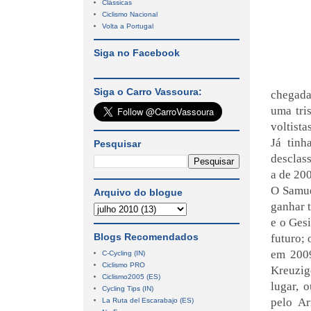
Clássicas
Ciclismo Nacional
Volta a Portugal
Siga no Facebook
Siga o Carro Vassoura:
chegada 
uma tri
voltista
Já tinh
Pesquisar
desclas
a de 200
O Samue
Arquivo do blogue
ganhar 
e o Gesi
Blogs Recomendados
futuro; 
em 2009
C-Cycling (IN)
Ciclismo PRO
Kreuzig
Ciclismo2005 (ES)
lugar, 
Cycling Tips (IN)
pelo Ar
La Ruta del Escarabajo (ES)