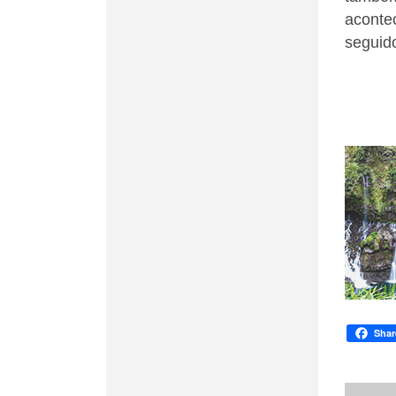
acont
seguid
Shar