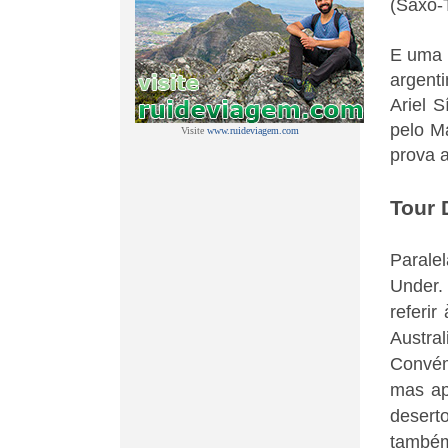
(Saxo-T
E uma 
argent
Ariel 
pelo M
Visite
www.ruideviagem.com
prova a
Tour
Parale
Under.
referir
Austra
Convém
mas ap
desert
também