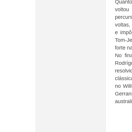
Quanto 
voltou
percur
voltas
e impô
Tom-Je
forte n
No fin
Rodríg
resolv
clássi
no Wil
Gerra
austral