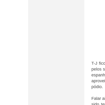
T-J fi
pelos 
espanh
aprovei
pódio.
Falar 
sido t