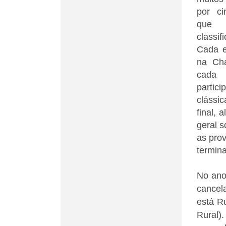
por ci
que 
classif
Cada e
na Cha
cada
partic
clássi
final, 
geral 
as pro
termina
No ano
cancela
está R
Rural)