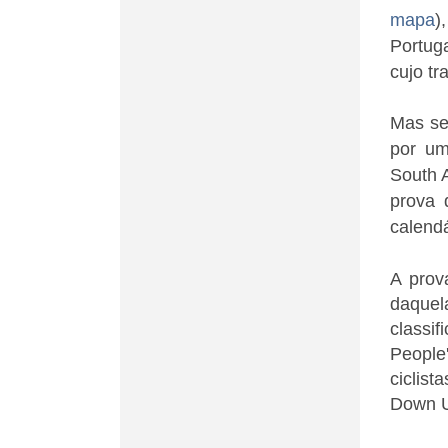
mapa
)
Portug
cujo t
Mas se
por um
South A
prova 
calendá
A prov
daquel
classi
People
ciclis
Down Un