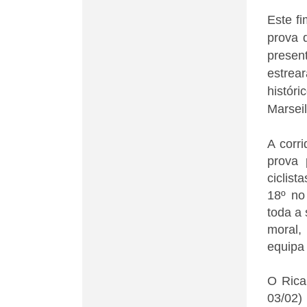
Este f
prova 
presen
estrea
históri
Marseil
A corr
prova 
ciclis
18º no
toda a
moral,
equipa 
O Rica
03/02)