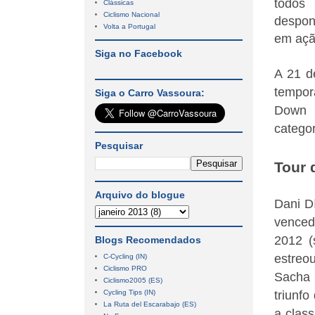
todos 
Clássicas
Ciclismo Nacional
despon
Volta a Portugal
em açã
Siga no Facebook
A 21 d
tempor
Siga o Carro Vassoura:
Down U
categor
Pesquisar
Tour 
Arquivo do blogue
Dani D
venced
2012 (
Blogs Recomendados
estreo
C-Cycling (IN)
Ciclismo PRO
Sacha 
Ciclismo2005 (ES)
Cycling Tips (IN)
triunfo
La Ruta del Escarabajo (ES)
a class