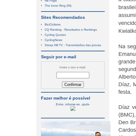
Na Fuga
The Inner Ring (IN)
brasile
assumiu
Sites Recomendados
venci
BiciCiclismo
CQ Ranking - Resultados e Rankings
Kwiatk
Cycling Quotes
CyclingNews
Steep Hill TV - Transmissões das provas
Na seg
Emanu
Seguir por e-mail
grande
Insira o seu e-mail:
segund
Albert
Díaz, 
festa.
Fazer melhor é possível
Entre, informe-se, ajude
Díaz v
(BMC), 
Den Br
Cardos