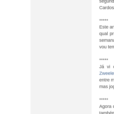
segund
Cardoso
*****
Este a
qual p
semana
vou ten
*****
Já vi 
Zweele
entre 
mas jog
*****
Agora 
també