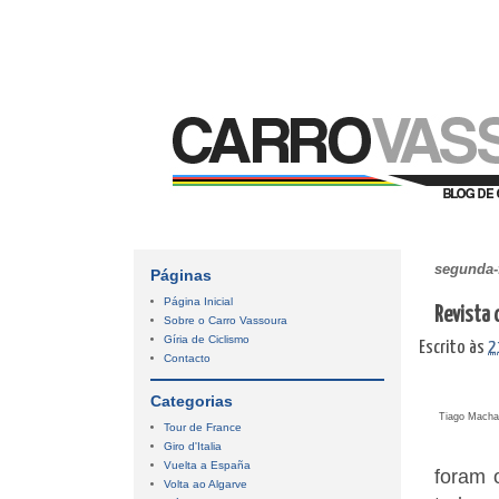
segunda-f
Páginas
Página Inicial
Revista 
Sobre o Carro Vassoura
Gíria de Ciclismo
Escrito às
2
Contacto
Categorias
Tiago Machad
Tour de France
Giro d'Italia
Vuelta a España
foram 
Volta ao Algarve