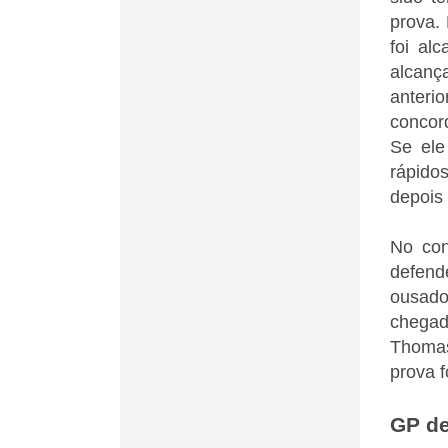
prova.
foi al
alcanç
anteri
concor
Se ele
rápido
depois
No con
defende
ousado
chegad
Thomas
prova f
GP de