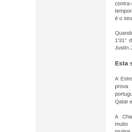
contra
tempor
é o seu
Quando
1'31''
Justin 
Esta
A Estr
prova 
portug
Qatar 
A Cha
muito 
muito