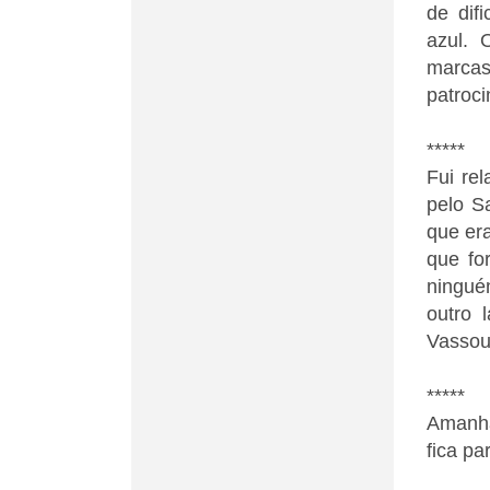
de dif
azul. 
marcas
patroci
*****
Fui re
pelo S
que er
que fo
ningué
outro 
Vassour
*****
Amanhã
fica pa