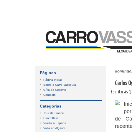
domingo, 
Páginas
Página Inicial
Carlos O
Sobre o Carro Vassoura
Gíria de Ciclismo
Escrito às
1
Contacto
Ini
Categorias
por
Tour de France
de Ca
Giro d'Italia
Vuelta a España
recent
Volta ao Algarve