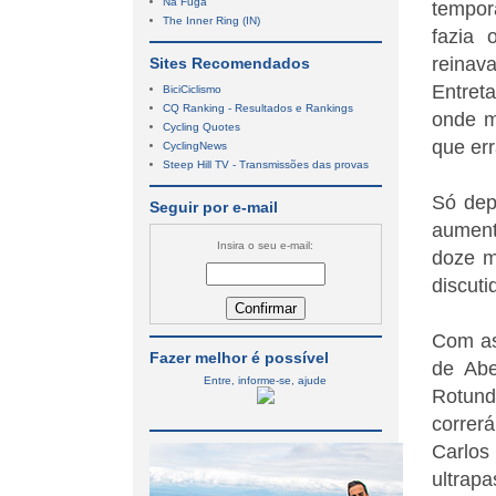
Na Fuga
tempor
The Inner Ring (IN)
fazia 
reinav
Sites Recomendados
Entret
BiciCiclismo
CQ Ranking - Resultados e Rankings
onde m
Cycling Quotes
que err
CyclingNews
Steep Hill TV - Transmissões das provas
Só dep
Seguir por e-mail
aumento
Insira o seu e-mail:
doze m
discuti
Com as
Fazer melhor é possível
de Abe
Entre, informe-se, ajude
Rotund
correr
Carlos
ultrap