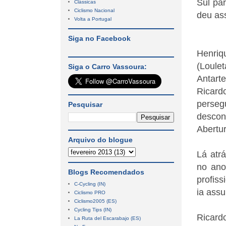
Sul pa
Clássicas
Ciclismo Nacional
deu ass
Volta a Portugal
Siga no Facebook
Henriq
(Loule
Siga o Carro Vassoura:
Antart
Ricard
persegu
Pesquisar
descon
Abertur
Arquivo do blogue
Lá atr
no ano
Blogs Recomendados
profis
C-Cycling (IN)
ia ass
Ciclismo PRO
Ciclismo2005 (ES)
Cycling Tips (IN)
Ricard
La Ruta del Escarabajo (ES)