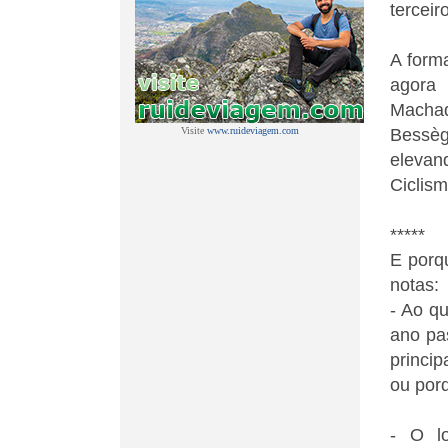
terceiro
A form
agora 
Machad
Visite
www.ruideviagem.com
Bessèg
elevan
Ciclis
*****
E porq
notas:
- Ao q
ano pa
princi
ou porq
- O lo