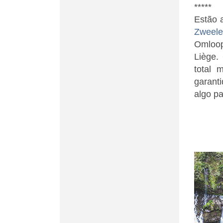
*****
Estão 
Zweele
Omloop
Liège.
total 
garant
algo p