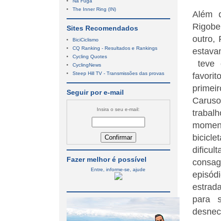
Na Fuga
The Inner Ring (IN)
Além d
Rigober
Sites Recomendados
outro,
BiciCiclismo
CQ Ranking - Resultados e Rankings
estava
Cycling Quotes
teve q
CyclingNews
Steep Hill TV - Transmissões das provas
favorit
primei
Seguir por e-mail
Caruso
Insira o seu e-mail:
trabal
moment
bicicl
dificu
Fazer melhor é possível
consa
Entre, informe-se, ajude
episód
estrad
para 
desnec