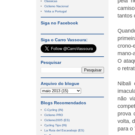
pela n
Clássicas
Ciclismo Nacional
camiso
Volta a Portugal
tantos 
Siga no Facebook
Quando
primeir
Siga o Carro Vassoura:
crono-
mano-a
O ataqu
Pesquisar
o retra
Nibali
Arquivo do blogue
imacul
não vi
Blogs Recomendados
compet
C-Cycling (IN)
prova 
Ciclismo PRO
volta, 
Ciclismo2005 (ES)
Cycling Tips (IN)
para o 
La Ruta del Escarabajo (ES)