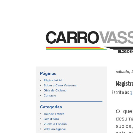
sábado, 
Páginas
Página Inicial
Magistra
Sobre o Carro Vassoura
Gíria de Ciclismo
Escrito às
1
Contacto
Categorias
O que 
Tour de France
desuma
Giro d'Italia
Vuelta a España
subida
Volta ao Algarve