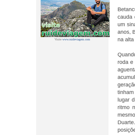
Betanc
cauda 
um sin
anos, 
na alta
Visite
www.ruideviagem.com
Quando
roda e 
aguen
acumul
geraçã
tinham
lugar 
ritmo 
mesmo 
Duarte
posiçõ