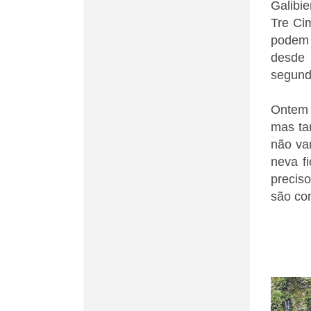
Galibi
Tre Ci
podem 
desde 
segundo
Ontem 
mas ta
não va
neva f
preciso
são con