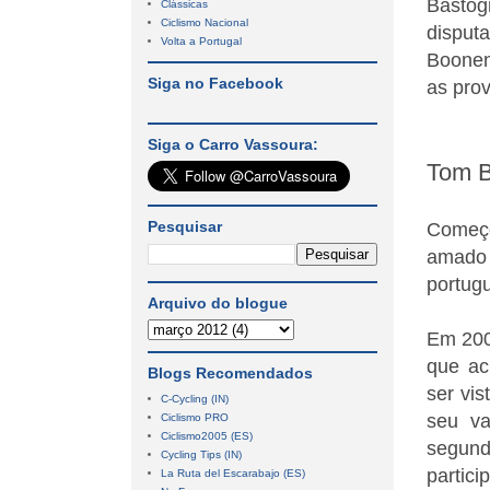
Basto
Clássicas
Ciclismo Nacional
disput
Volta a Portugal
Boonen
Siga no Facebook
as pro
Siga o Carro Vassoura:
Tom 
Pesquisar
Começo
amado 
portug
Arquivo do blogue
Em 200
que ac
Blogs Recomendados
ser vi
C-Cycling (IN)
seu va
Ciclismo PRO
Ciclismo2005 (ES)
segund
Cycling Tips (IN)
partici
La Ruta del Escarabajo (ES)