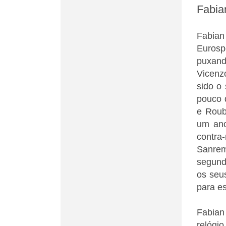
Fabia
Fabian 
Eurosp
puxand
Vicenz
sido o
pouco 
e Roub
um ano
contra-
Sanrem
segundo
os seu
para es
Fabian
relógi