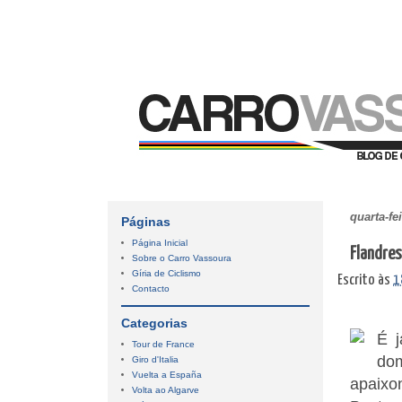
quarta-fe
Páginas
Página Inicial
Flandres
Sobre o Carro Vassoura
Gíria de Ciclismo
Escrito às
1
Contacto
Categorias
É j
Tour de France
do
Giro d'Italia
Vuelta a España
apaix
Volta ao Algarve