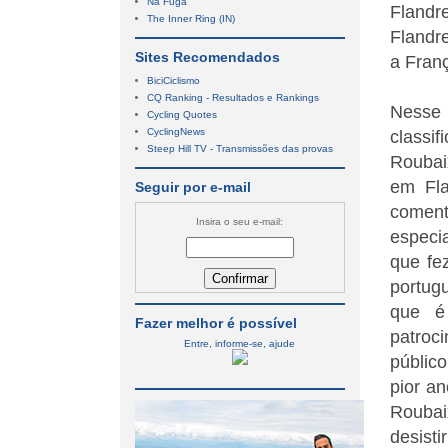
Na Fuga
Flandr
The Inner Ring (IN)
Flandre
Sites Recomendados
a Franç
BiciCiclismo
CQ Ranking - Resultados e Rankings
Nesse 
Cycling Quotes
CyclingNews
classi
Steep Hill TV - Transmissões das provas
Roubai
em Fla
Seguir por e-mail
coment
Insira o seu e-mail:
especi
que fez
portug
que é
Fazer melhor é possível
patroc
Entre, informe-se, ajude
públic
pior a
Roubaix
desisti