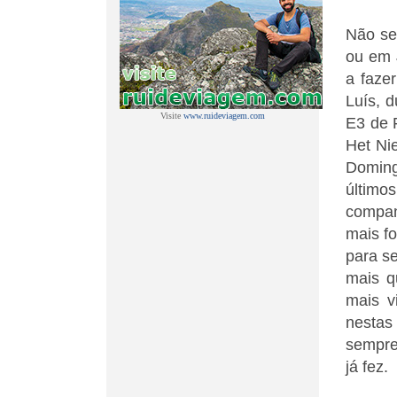
Não se
ou em 
a faze
Luís, d
Visite
www.ruideviagem.com
E3 de 
Het Nie
Doming
último
compan
mais fo
para se
mais q
mais v
nestas
sempre
já fez.