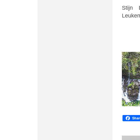
*
Stijn
Leukem
Shar