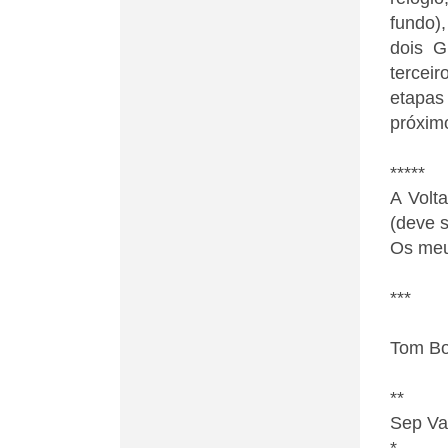
fundo)
dois G
tercei
etapa
próxim
*****
A Volt
(deve s
Os meu
***
Tom Bo
**
Sep Va