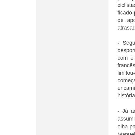
ciclis
ficado
de apo
atrasad
- Segu
despor
com o 
francê
limito
começ
encami
históri
- Já a
assumi
olha p
Manuel