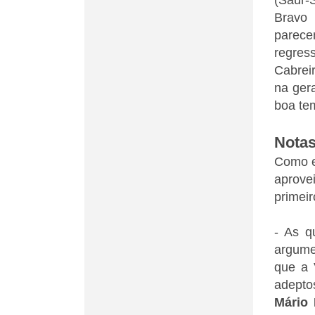
(Saur-
Bravo 
parece
regres
Cabreir
na ger
boa te
Notas
Como e
aprove
primeir
- As q
argume
que a 
adepto
Mário 