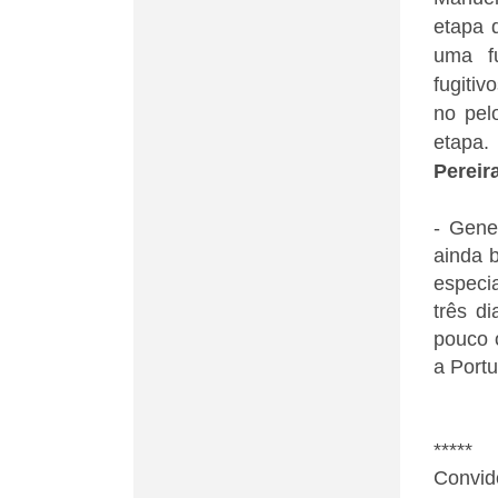
etapa 
uma fu
fugitiv
no pel
etapa
Pereir
- Gene
ainda 
especi
três d
pouco 
a Portu
*****
Convid