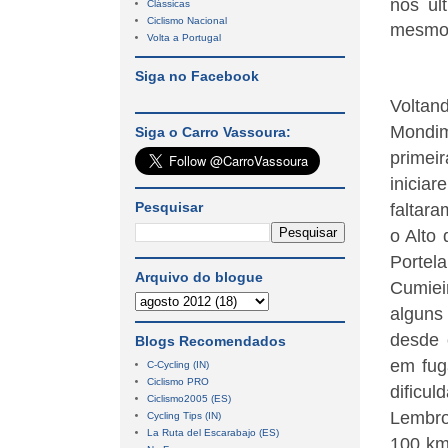
nos úl
Clássicas
Ciclismo Nacional
mesmo 
Volta a Portugal
Siga no Facebook
Voltan
Mondim
Siga o Carro Vassoura:
primei
inicia
Pesquisar
faltar
o Alto
Portela
Arquivo do blogue
Cumiei
alguns
desde 
Blogs Recomendados
em fug
C-Cycling (IN)
Ciclismo PRO
dificu
Ciclismo2005 (ES)
Lembro
Cycling Tips (IN)
La Ruta del Escarabajo (ES)
100 km