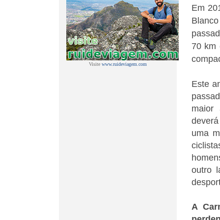
Em 201
Blanco
passad
70 km 
compact
Visite
www.ruideviagem.com
Este a
passad
maior
deverá
uma ma
ciclis
homens
outro 
desport
A Car
perde