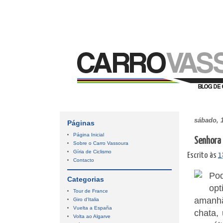
sábado, 
Páginas
Página Inicial
Senhora 
Sobre o Carro Vassoura
Gíria de Ciclismo
Escrito às
1
Contacto
Po
Categorias
opt
Tour de France
amanhã
Giro d'Italia
Vuelta a España
chata,
Volta ao Algarve