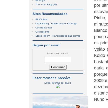
Na Fuga
por ul
The Inner Ring (IN)
estava
Sites Recomendados
Pinho,
BiciCiclismo
minuto
CQ Ranking - Resultados e Rankings
Cycling Quotes
Blanco
CyclingNews
pouco 
Steep Hill TV - Transmissões das provas
os prim
Seguir por e-mail
Velão 
Insira o seu e-mail:
Koldo 
bastan
daria 
porque
Fazer melhor é possível
2009 e
Entre, informe-se, ajude
dezena
distan
Nuno R