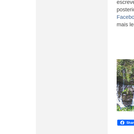
escrev
poster
Faceb
mais le
Shar