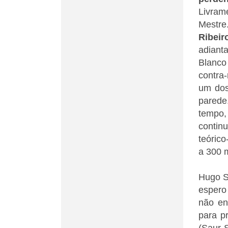
Livram
Mestr
Ribeir
adiant
Blanco
contra-
um dos
parede
tempo,
contin
teórico
a 300 
Hugo Sa
espero
não en
para pr