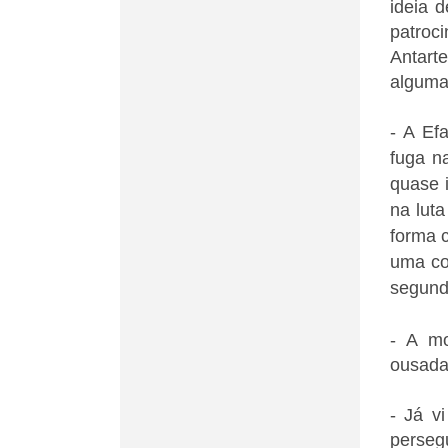
ideia 
patroc
Antarte
alguma
- A Ef
fuga n
quase 
na luta
forma 
uma coi
segund
- A mo
ousada
- Já v
perseg