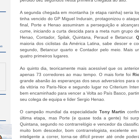
perdido dez segundos nesta primeira chegada ao alto.
A segunda chegada em montanha (e etapa rainha) seria log
tinha vencido do GP Miguel Indurain, protagonizou o ataq
final, Porte e Henao assumiram a perseguição e alcança
cume, iniciando a curta descida para a meta num grupo de
Henao, Contador, Spilak, Quintana, Peraud e Betancur.
Q
maioria dos ciclistas da América Latina, sabe descer e c
as
segundo, Betancur quarto e Contador pelo meio. Mais u
quatro primeiros lugares.
Ao quinto dia, teoricamente mais acessível que os anterior
apenas 73 corredores ao mau tempo. O mais forte foi
Ri
grande abanão às esperanças dos seus adversários para o 
da vitória no Paris-Nice e segundo lugar no Criterium Inter
bem encaminhado para vencer a Volta ao País Basco, parti
seu colega de equipa e líder Sergio Henao.
O campeão mundial da especialidade
Tony Martin
confir
última etapa, mas Porte (e quase toda a gente) foi sur
Quintana, segundo no contrarrelógio e vencedor da classific
muito bom descedor, bom contrarrelogista, excelente em 
inteligente a correr, torna-se difícil prever até onde pod