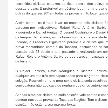
escolhidos ciclistas capazes de ficar dentro dos quinz
dessas provas. É preferível um décimo lugar numa prova 
outras do que ser 20º em todas as provas e não fazer qualq
Assim sendo, se é para levar os mesmos seis ciclistas às 
parecem-me indiscutíveis: Rafael Reis, António Barbio
Figueiredo e Daniel Freitas. O Leonel Coutinho e o Daniel 
os tempos de cadetes, os melhores sprinters da sua idade
Picarde, o Frederico Figueiredo porque é o ciclista que
prova montanhosa como a da Toscana, destacando-se co
escalão sub-23 desde o ano passado e realizando um c
Rafael Reis e o António Barbio porque parecem capazes 
de terreno.
O Hélder Ferreira, David Rodrigues e Ricardo Ferreira 
qualquer um dos três tem capacidades para singrar no ciclis
seleção. Possivelmente, o meu sexto ciclista seria escolhid
convocatória não abdicava de nenhum dos cinco anteriorm
Apenas o melhor ciclista de cada seleção vale pontos e esp
pontuar nas duas provas da Taça das Nações. Tem ciclista
opinião, não está na sua máxima força.