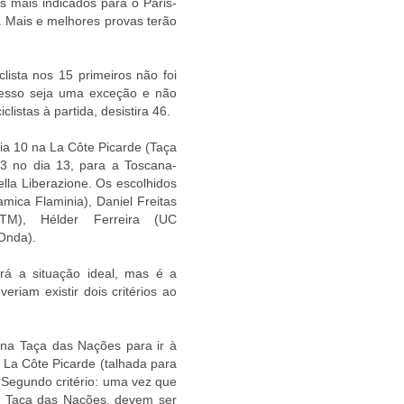
s mais indicados para o Paris-
 Mais e melhores provas terão
clista nos 15 primeiros não foi
cesso seja uma exceção e não
listas à partida, desistira 46.
dia 10 na La Côte Picarde (Taça
3 no dia 13, para a Toscana-
ella Liberazione. Os escolhidos
mica Flaminia), Daniel Freitas
/KTM), Hélder Ferreira (UC
-Onda).
rá a situação ideal, mas é a
eriam existir dois critérios ao
s na Taça das Nações para ir à
a La Côte Picarde (talhada para
. Segundo critério: uma vez que
 a Taça das Nações, devem ser