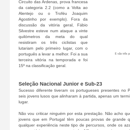
Circuito das Ardenas, prova francesa
da categoria 2.2 (como a Volta ao
Alentejo ou o Troféu Joaquim
Agostinho por exemplo). Fora da
discussão da vitória geral, Fábio
Silvestre esteve num ataque a vinte
quilómetros da meta do qual
resistiram os três ciclistas que
lutariam pelo primeiro lugar, com o
português a levar a melhor. Foi a sua
E vão três p
terceira vitória na temporada e foi
15º na classificação geral.
Seleção Nacional Junior e Sub-23
Sucesso diferente tiveram os portugueses presentes no P
seis jovens lusos que alinharam à partida, apenas um ter
lugar.
Não vou criticar ninguém por esta prestação. Não acho qu
jovens que em Portugal têm poucas provas de grande 
qualquer experiência neste tipo de percursos, onde os az