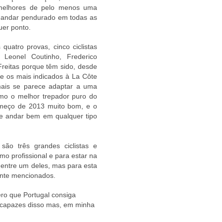
e melhores de pelo menos uma
e andar pendurado em todas as
uer ponto.
quatro provas, cinco ciclistas
, Leonel Coutinho, Frederico
Freitas porque têm sido, desde
 e os mais indicados à La Côte
 mais se parece adaptar a uma
mo o melhor trepador puro do
omeço de 2013 muito bom, e o
de andar bem em qualquer tipo
são três grandes ciclistas e
mo profissional e para estar na
o entre um deles, mas para esta
ente mencionados.
ero que Portugal consiga
s capazes disso mas, em minha