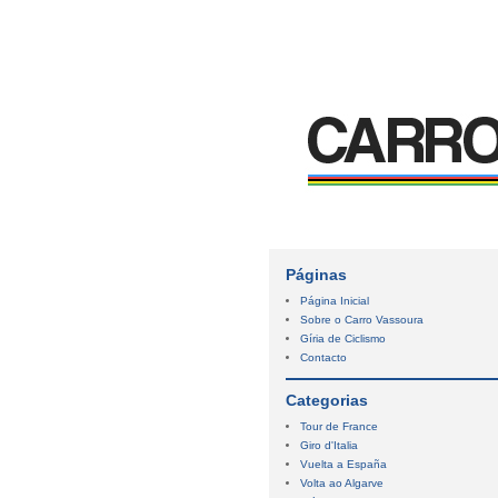
Páginas
Página Inicial
Sobre o Carro Vassoura
Gíria de Ciclismo
Contacto
Categorias
Tour de France
Giro d'Italia
Vuelta a España
Volta ao Algarve