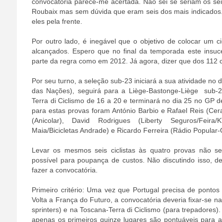
convocatória parece-me acertada. Não sei se seriam os sei
Roubaix mas sem dúvida que eram seis dos mais indicados.
eles pela frente.
Por outro lado, é inegável que o objetivo de colocar um ci
alcançados. Espero que no final da temporada este insu
parte da regra como em 2012. Já agora, dizer que dos 112 cic
Por seu turno, a seleção sub-23 iniciará a sua atividade no 
das Nações), seguirá para a Liège-Bastonge-Liège sub-2
Terra di Ciclismo de 16 a 20 e terminará no dia 25 no GP d
para estas provas foram António Barbio e Rafael Reis (Cera
(Anicolar), David Rodrigues (Liberty Seguros/Feira
Maia/Bicicletas Andrade) e Ricardo Ferreira (Rádio Popular
Levar os mesmos seis ciclistas às quatro provas não se
possível para poupança de custos. Não discutindo isso, dev
fazer a convocatória.
Primeiro critério: Uma vez que Portugal precisa de ponto
Volta a França do Futuro, a convocatória deveria fixar-se n
sprinters) e na Toscana-Terra di Ciclismo (para trepadores)
apenas os primeiros quinze lugares são pontuáveis para