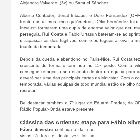
Alejandro Valverde (3x) ou Samuel Sánchez.
Alberto Contador, Beñat Intxausti e Delio Fernández (OF
frente nos últimos cinco quilómetros, Délio Fernández foi 
Intxausti formaram uma dupla de enorme valor que deu mui
perseguia.
Rui Costa
e Pablo Urtasun bateram-se ao sprint
ultrapassar os dois fugitivos, com o português a levar a m
triunfo da temporada.
Depois da queda e abandono no Paris-Nice, Rui Costa fe
crescente de forma e terminou no 13º posto. Com a vitó
consegue reforçar o seu estatuto dentro da equipa para a
deverá ser uma das principais cartas da Movistar. Com o con
temporada, várias equipas de topo mundial estão de olho 
recrutar.
De destacar também o 7º lugar de Eduard Prades, da O
Rádio Popular-Onda esteve presente
Clássica das Ardenas: etapa para Fábio Silv
Fábio Silvestre
continua a dar nas
vistas lá fora e desta vez foi no