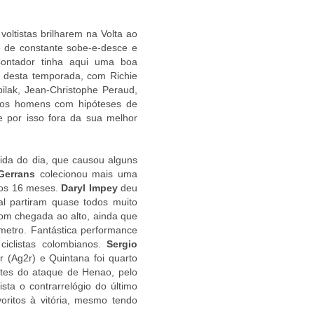
voltistas brilharem na Volta ao
 de constante sobe-e-desce e
 Contador tinha aqui uma boa
s desta temporada, com Richie
pilak, Jean-Christophe Peraud,
ros homens com hipóteses de
 por isso fora da sua melhor
ida do dia, que causou alguns
Gerrans
colecionou mais uma
imos 16 meses.
Daryl Impey
deu
al partiram quase todos muito
com chegada ao alto, ainda que
ómetro. Fantástica performance
ciclistas colombianos.
Sergio
 (Ag2r) e Quintana foi quarto
tes do ataque de Henao, pelo
sta o contrarrelógio do último
voritos à vitória, mesmo tendo