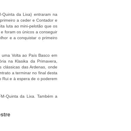
M-Quinta da Lixa) entraram na
o primeiro a ceder e Contador e
ta luta ao mini-pelotão que os
 e foram os únicos a conseguir
elhor e a conquistar o primeiro
z uma Volta ao País Basco em
ria na Klasika da Primavera,
s clássicas das Ardenas, onde
trato a terminar no final desta
no Rui e à espera de o poderem
FM-Quinta da Lixa. Também a
estre