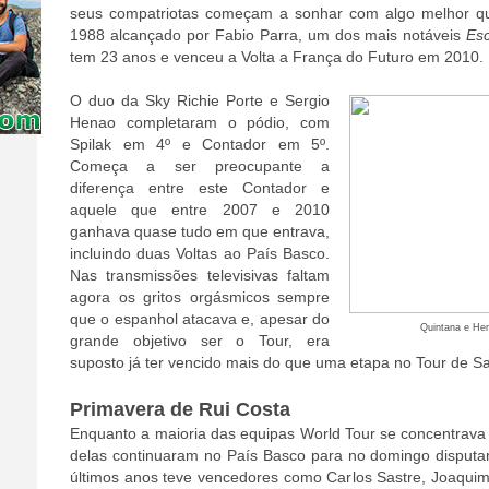
seus compatriotas começam a sonhar com algo melhor que
1988 alcançado por Fabio Parra, um dos mais notáveis
Es
tem 23 anos e venceu a Volta a França do Futuro em 2010.
O duo da Sky Richie Porte e Sergio
Henao completaram o pódio, com
Spilak em 4º e Contador em 5º.
Começa a ser preocupante a
diferença entre este Contador e
aquele que entre 2007 e 2010
ganhava quase tudo em que entrava,
incluindo duas Voltas ao País Basco.
Nas transmissões televisivas faltam
agora os gritos orgásmicos sempre
que o espanhol atacava e, apesar do
Quintana e Hen
grande objetivo ser o Tour, era
suposto já ter vencido mais do que uma etapa no Tour de Sa
Primavera de Rui Costa
Enquanto a maioria das equipas World Tour se concentrava
delas continuaram no País Basco para no domingo disputar
últimos anos teve vencedores como Carlos Sastre, Joaqu