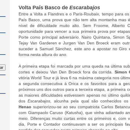
Volta País Basco de
Escarabajos
Entre a Volta a Flandres e o Paris-Roubaix, tempo para os 
País Basco, uma prova que não tem alta montanha mas é
nível de dificuldade muito alto. Sem Froome, Alberto
oportunidade para vencer a sua primeira prova por etapa
Porte como principal adversário. Nairo Quintana, Simon S
Tejay Van Garderen e Jurgen Van Den Broeck eram out
suceder a Samuel Sánchez, este ano a apostar no Giro e
forma nesta altura do ano.
A primeira etapa foi marcada por uma queda na última sub
cortes e deixou Van Den Broeck fora da corrida.
Simon 
vitória World Tour e já leva 6 na máxima categoria nos últ
a segunda consecutiva à Orica e os favoritos para a ger
próximos uns dos outros para a terceira etapa, a primeira 
as maiores dificuldades estivessem apenas no último quil
dos
Escarabajos
, alcunha pela qual são conhecidos os 
Henao
superiorizou-se ao seu compatriota Carlos Betancur
com Giampaolo Caruso (Katusha), que vinha adiantado an
meio. Diferenças muito curtas entre os primeiros e, com vi
dia, Porte e Contador continuavam a ser os principais fa