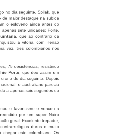
o no dia seguinte. Spilak, que
ue de maior destaque na subida
ram o esloveno ainda antes do
 apenas sete unidades: Porte,
uintana
, que ao contrário da
onquistou a vitória, com Henao
ma vez, três colombianos nos
es, 75 desistências, resistindo
chie Porte
, que deu assim um
crono do dia seguinte. Depois
nacional, o australiano parecia
ndo a apenas seis segundos do
mou o favoritismo e venceu a
preendido por um super Nairo
ação geral. Excelente trepador,
contrarrelógios duros e muito
erá chegar este colombiano. Os