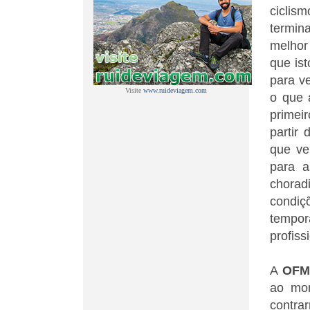
ciclis
termin
melhor
que ist
para v
Visite
www.ruideviagem.com
o que 
primei
partir
que ve
para a
chora
condi
tempor
profiss
A
OFM-
ao mom
contrar