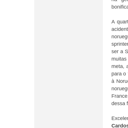
bonific
A quar
aciden
norueg
sprinte
ser a 
muitas
meta, a
para o 
à Norue
norueg
France
dessa f
Excele
Cardo