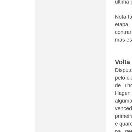
última
Nota t
etapa
contrar
mas es
Volta
Disput
pelo ci
de Th
Hagen 
alguma
vence
primei
e quare
na ger