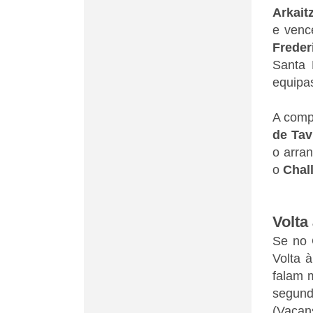
Arkait
e venc
Freder
Santa 
equipa
A comp
de Tav
o arra
o
Chal
Volta
Se no 
Volta à
falam 
segund
(Vacans