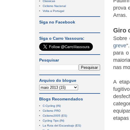
Paulin
Clássicas
Ciclismo Nacional
prova 
Volta a Portugal
Arras.
Siga no Facebook
Giro d
Sobre 
Siga o Carro Vassoura:
greve
"
para o
maiori
Pesquisar
nas mo
Arquivo do blogue
A etap
fugitiv
desfe
Blogs Recomendados
categor
C-Cycling (IN)
equipa
Ciclismo PRO
Ciclismo2005 (ES)
etapas
Cycling Tips (IN)
La Ruta del Escarabajo (ES)