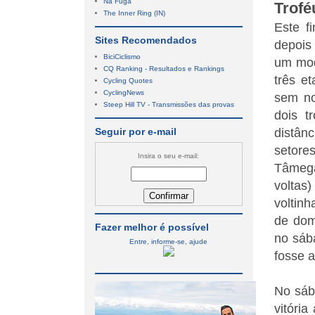
Na Fuga
Trofé
The Inner Ring (IN)
Este f
Sites Recomendados
depois
BiciCiclismo
um mod
CQ Ranking - Resultados e Rankings
três e
Cycling Quotes
CyclingNews
sem no
Steep Hill TV - Transmissões das provas
dois t
Seguir por e-mail
distân
setore
Insira o seu e-mail:
Tâmega
voltas
voltin
de dom
Fazer melhor é possível
no sáb
Entre, informe-se, ajude
fosse a
No sába
vitóri