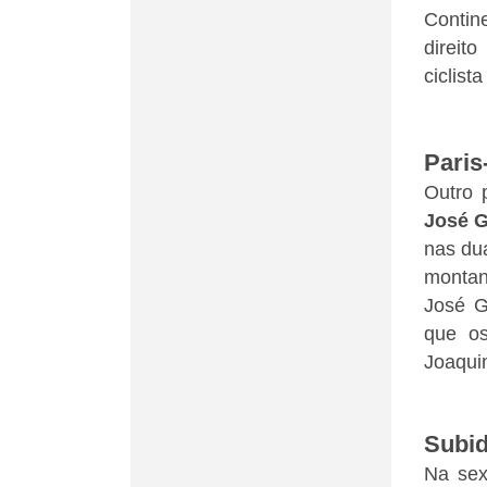
Contin
direit
ciclist
Paris
Outro 
José 
nas dua
montan
José G
que os
Joaquim
Subid
Na sex