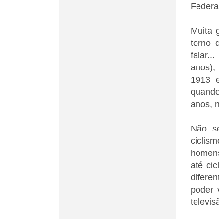
Federa
Muita 
torno 
falar.
anos),
1913 e
quando
anos, n
Não s
ciclis
homens
até cic
difere
poder 
televi