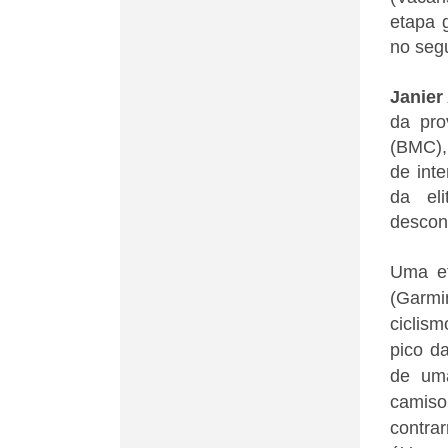
etapa 
no seg
Janier
da pr
(BMC),
de inte
da el
descon
Uma e
(Garmi
ciclis
pico d
de uma
camiso
contra