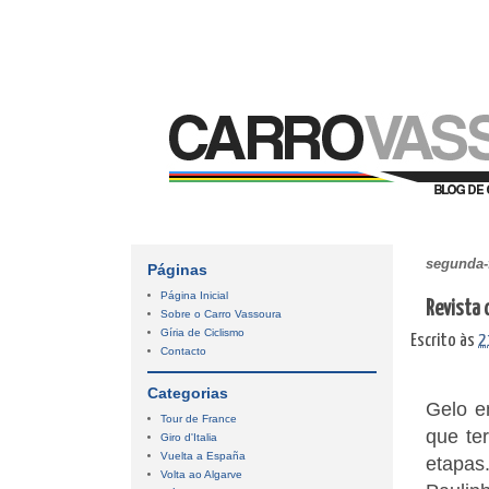
segunda-f
Páginas
Página Inicial
Revista 
Sobre o Carro Vassoura
Gíria de Ciclismo
Escrito às
2
Contacto
Categorias
Gelo e
Tour de France
que te
Giro d'Italia
Vuelta a España
etapas.
Volta ao Algarve