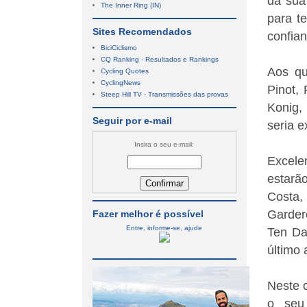
da sua
The Inner Ring (IN)
para t
Sites Recomendados
confian
BiciCiclismo
CQ Ranking - Resultados e Rankings
Aos q
Cycling Quotes
CyclingNews
Pinot, 
Steep Hill TV - Transmissões das provas
Konig,
Seguir por e-mail
seria e
Insira o seu e-mail:
Excele
estarã
Costa,
Garder
Fazer melhor é possível
Entre, informe-se, ajude
Ten Da
último 
Neste 
o seu