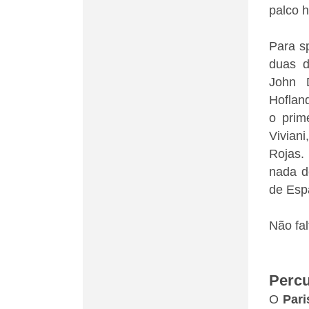
palco h
Para sp
duas d
John D
Hofland
o prim
Viviani
Rojas. 
nada d
de Esp
Não fal
Perc
O
Pari