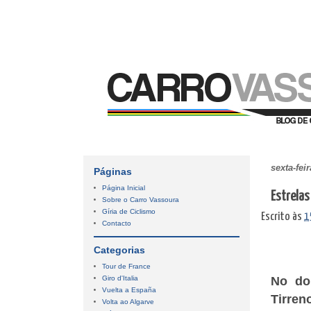
sexta-fei
Páginas
Página Inicial
Estrelas
Sobre o Carro Vassoura
Gíria de Ciclismo
Escrito às
1
Contacto
Categorias
Tour de France
Giro d'Italia
No dom
Vuelta a España
Tirren
Volta ao Algarve