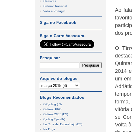
Clássicas
Ciclismo Nacional
Ao fal
Volta a Portugal
favorit
Siga no Facebook
partici
dos
pró
Siga o Carro Vassoura:
O
Tir
destaca
Pesquisar
Quinta
2014 e
um emb
Arquivo do blogue
Adriát
tempor
Blogs Recomendados
forma,
C-Cycling (IN)
vitóri
Ciclismo PRO
Ciclismo2005 (ES)
se Con
Cycling Tips (IN)
Volta 
La Ruta del Escarabajo (ES)
Na Fuga