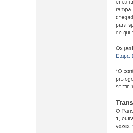
encontr
rampa 
chegad
para sp
de quil
Os perf
Etapa 
*O cont
prólogo
sentir 
Tran
O Pari
1, outr
vezes n