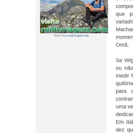
compor
que p
variad
Machad
Visite
www.ruideviagem.com
moment
Omã.
Se Wi
ou não
medir 
quilóme
para 
contrar
uma ve
dedica
Em Itá
dez qu