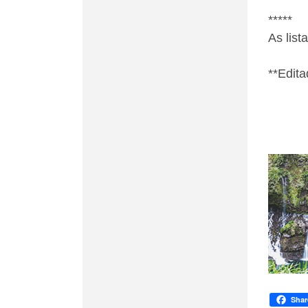
*****
As list
**Edita
Shar