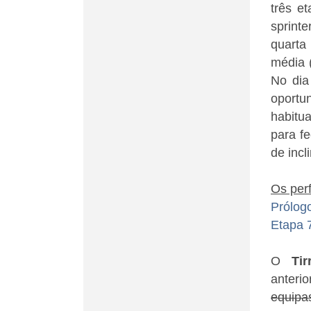
três e
sprint
quarta
média 
No dia
oportun
habitu
para f
de incl
Os perf
Prólog
Etapa 
O
Tir
anteri
equipa