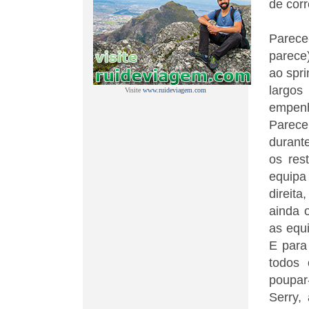
de cor
Parece
parece
ao spr
largo
Visite
www.ruideviagem.com
empenh
Parece
durante
os res
equipa
direit
ainda 
as equi
E para
todos 
poupar
Serry,