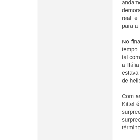
andame
demora
real e
para a 
No fin
tempo 
tal com
a Itál
estav
de hel
Com as
Kittel 
surpre
surpre
término