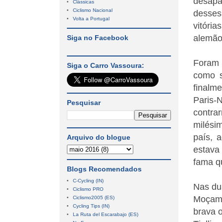
desapa
Clássicas
Ciclismo Nacional
desses
Volta a Portugal
vitória
alemão 
Siga no Facebook
Foram 
Siga o Carro Vassoura:
como s
finalm
Paris-
Pesquisar
contra
milési
país, 
Arquivo do blogue
estava 
fama q
Blogs Recomendados
C-Cycling (IN)
Nas du
Ciclismo PRO
Moçamb
Ciclismo2005 (ES)
Cycling Tips (IN)
brava 
La Ruta del Escarabajo (ES)