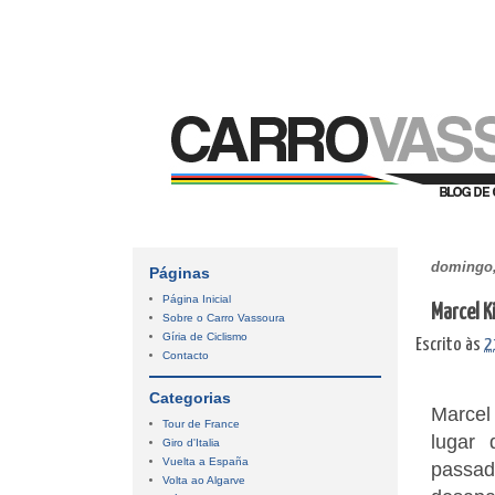
domingo,
Páginas
Página Inicial
Marcel K
Sobre o Carro Vassoura
Gíria de Ciclismo
Escrito às
2
Contacto
Categorias
Marcel 
Tour de France
lugar 
Giro d'Italia
Vuelta a España
passad
Volta ao Algarve