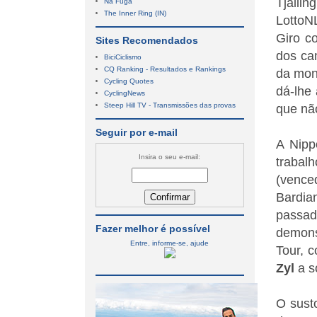
Tjallin
Na Fuga
The Inner Ring (IN)
LottoN
Giro c
Sites Recomendados
dos cam
BiciCiclismo
CQ Ranking - Resultados e Rankings
da mont
Cycling Quotes
dá-lhe
CyclingNews
Steep Hill TV - Transmissões das provas
que nã
Seguir por e-mail
A Nipp
Insira o seu e-mail:
trabal
(vence
Bardian
passad
Fazer melhor é possível
demons
Entre, informe-se, ajude
Tour, 
Zyl
a s
O sust