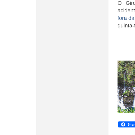
O Giro
aciden
fora da
quinta-
Shar