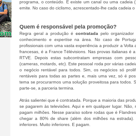
programa, o conteúdo. E existe um canal ou uma cadeia (
emite. No caso do ciclismo, acrescentado-lhe cada cadeia o
Quem é responsável pela promoção?
Regra geral a produção é
contratada
pelo organizador
conhecimento e
expertise
na área. No caso de Portug
profissionais com uma vasta experiência a produzir a Volta
francesas, é a France Télévisions. Nas provas italianas é 
RTVE. Depois estas subcontratam empresas com pessoa
(cameras, motards, etc). Este pessoal roda por várias cadei
o negócio rentável para todos. Sim, os negócios só prol
rentáveis para todas as partes e, mais uma vez, só é pos
tema se procurarmos uma solução proveitosa para todos. S
parte-se, a parceria termina.
Atrás salientei que é contratada. Porque a maioria das produ
se pagarem às televisões. Aqui e em qualquer lugar. Não,
pagam milhões. Nesse paraíso sobre rodas que é Flandres
chegar a 80% de share (além dos milhões na estrada)
inferiores. Muito inferiores. E pagam.