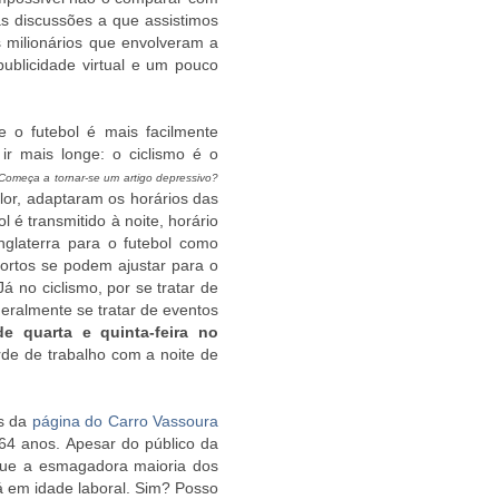
as discussões a que assistimos
 milionários que envolveram a
 publicidade virtual e um pouco
 o futebol é mais facilmente
ir mais longe: o ciclismo é o
Começa a tornar-se um artigo depressivo?
alor, adaptaram os horários das
 é transmitido à noite, horário
nglaterra para o futebol como
portos se podem ajustar para o
á no ciclismo, por se tratar de
 geralmente se tratar de eventos
de quarta e quinta-feira no
arde de trabalho com a noite de
es da
página do Carro Vassoura
64 anos. Apesar do público da
 que a esmagadora maioria dos
tá em idade laboral. Sim? Posso