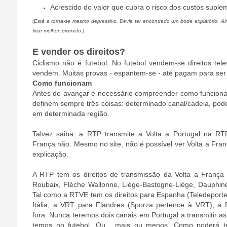
Acrescido do valor que cubra o risco dos custos suple
(Está a torna-se mesmo depressivo. Devia ter encontrado um bode expiatório. A
ficar melhor, prometo.)
E vender os direitos?
Ciclismo não é futebol. No futebol vendem-se direitos tele
vendem. Muitas provas - espantem-se - até pagam para ser 
Como funcionam
Antes de avançar é necessário compreender como funcionam 
definem sempre três coisas: determinado canal/cadeia, pode
em determinada região.
Talvez saiba: a RTP transmite a Volta a Portugal na RT
França não. Mesmo no site, não é possível ver Volta a Fran
explicação.
A RTP tem os direitos de transmissão da Volta a França (
Roubaix, Flèche Wallonne, Liège-Bastogne-Liège, Dauphiné
Tal como a RTVE tem os direitos para Espanha (Teledeport
Itália, a VRT para Flandres (Sporza pertence à VRT), a
fora.
Nunca teremos dois canais em Portugal a transmitir 
temos no futebol. Ou... mais ou menos. Como poderá t