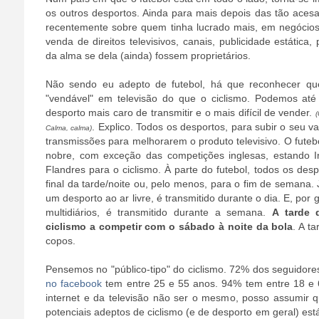
os outros desportos. Ainda para mais depois das tão aces
recentemente sobre quem tinha lucrado mais, em negócios
venda de direitos televisivos, canais, publicidade estática,
da alma se dela (ainda) fossem proprietários.
Não sendo eu adepto de futebol, há que reconhecer que
"vendável" em televisão do que o ciclismo. Podemos até 
desporto mais caro de transmitir e o mais difícil de vender.
(
. Explico. Todos os desportos, para subir o seu v
Calma, calma
)
transmissões para melhorarem o produto televisivo. O futebol
nobre, com exceção das competições inglesas, estando I
Flandres para o ciclismo. À parte do futebol, todos os des
final da tarde/noite ou, pelo menos, para o fim de semana. J
um desporto ao ar livre, é transmitido durante o dia. E, por
multidiários, é transmitido durante a semana.
A tarde 
ciclismo a competir com o sábado à noite da bola
. A t
copos.
Pensemos no "público-tipo" do ciclismo. 72% dos seguidor
no facebook
tem entre 25 e 55 anos. 94% tem entre 18 e 
internet e da televisão não ser o mesmo, posso assumir
potenciais adeptos de ciclismo (e de desporto em geral) es