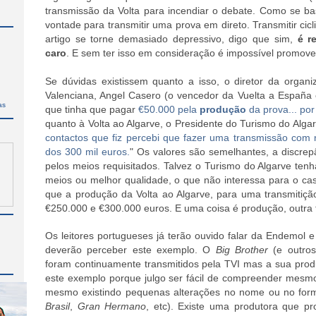
transmissão da Volta para incendiar o debate. Como se 
vontade para transmitir uma prova em direto. Transmitir cic
artigo se torne demasiado depressivo, digo que sim,
é r
caro
. E
sem ter isso em consideração é impossível promover
Se dúvidas existissem quanto a isso, o diretor da orga
Valenciana, Angel Casero (o vencedor da Vuelta a España
as
que tinha que pagar
€50.000 pela
produção
da prova... por
quanto à Volta ao Algarve, o Presidente do Turismo do Algar
contactos que fiz percebi que fazer uma transmissão com 
dos 300 mil euros.
" Os valores são semelhantes, a discrep
pelos meios requisitados. Talvez o Turismo do Algarve te
meios ou melhor qualidade, o que não interessa para o ca
que a produção da Volta ao Algarve, para uma transmitiçã
€250.000 e €300.000 euros. E uma coisa é produção, outra 
Os leitores portugueses já terão ouvido falar da Endemol e
deverão perceber este exemplo. O
Big Brother
(e outros
foram continuamente transmitidos pela TVI mas a sua pro
este exemplo porque julgo ser fácil de compreender mesmo 
mesmo existindo pequenas alterações no nome ou no for
Brasil
,
Gran Hermano
, etc). Existe uma produtora que p