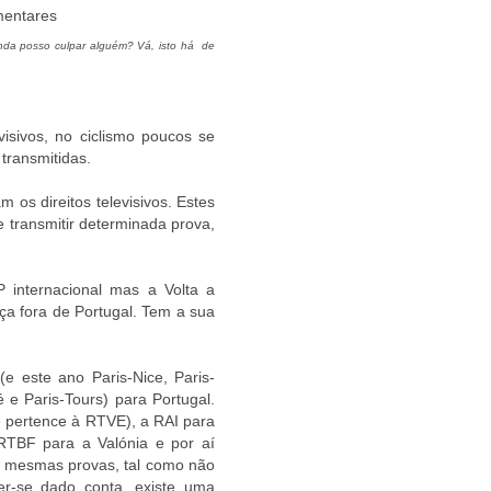
mentares
inda posso culpar alguém? Vá, isto há de
visivos, no ciclismo poucos se
transmitidas.
os direitos televisivos. Estes
 transmitir determinada prova,
P internacional mas a Volta a
ça fora de Portugal. Tem a sua
e este ano Paris-Nice, Paris-
 e Paris-Tours) para Portugal.
e pertence à RTVE), a RAI para
 RTBF para a Valónia e por aí
as mesmas provas, tal como não
er-se dado conta, existe uma