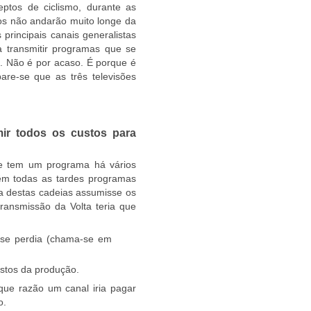
ptos de ciclismo, durante as
tos não andarão muito longe da
principais canais generalistas
 transmitir programas que se
. Não é por acaso. É porque é
are-se que as três televisões
ir todos os custos para
 se tem um programa há vários
têm todas as tardes programas
a destas cadeias assumisse os
transmissão da Volta teria que
m se perdia (chama-se em
ustos da produção.
que razão um canal iria pagar
o.