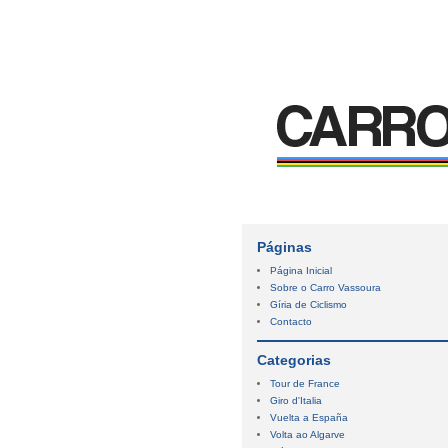
Páginas
Página Inicial
Sobre o Carro Vassoura
Gíria de Ciclismo
Contacto
Categorias
Tour de France
Giro d'Italia
Vuelta a España
Volta ao Algarve