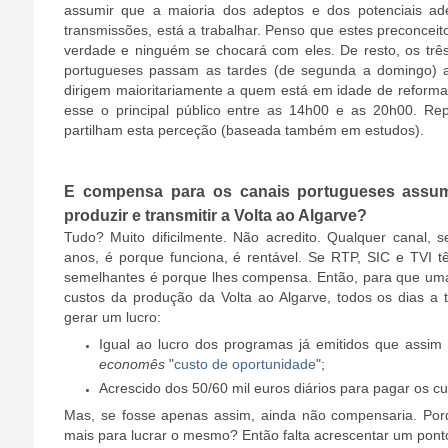
assumir que a maioria dos adeptos e dos potenciais ade
transmissões, está a trabalhar. Penso que estes preconcei
verdade e ninguém se chocará com eles. De resto, os três 
portugueses passam as tardes (de segunda a domingo) a
dirigem maioritariamente a quem está em idade de reforma
esse o principal público entre as 14h00 e as 20h00. Rep
partilham esta perceção (baseada também em estudos).
E compensa para os canais portugueses assum
produzir e transmitir a Volta ao Algarve?
Tudo? Muito dificilmente. Não acredito. Qualquer canal,
anos, é porque funciona, é rentável. Se RTP, SIC e TVI 
semelhantes é porque lhes compensa. Então, para que um
custos da produção da Volta ao Algarve, todos os dias a 
gerar um lucro:
Igual ao lucro dos programas já emitidos que assi
economês
"
custo de oportunidade
";
Acrescido dos 50/60 mil euros diários para pagar os c
Mas, se fosse apenas assim, ainda não compensaria. Por
mais para lucrar o mesmo? Então falta acrescentar um pont