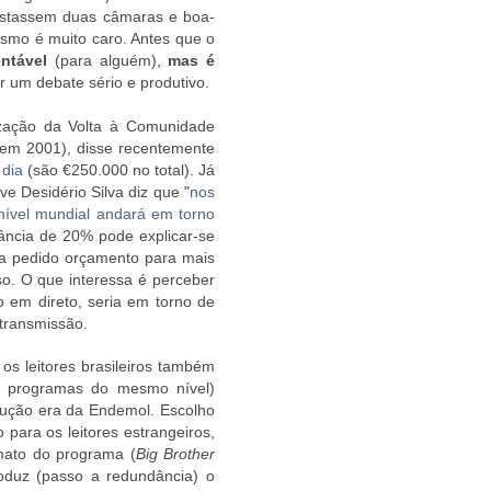
bastassem duas câmaras e boa-
lismo é muito caro. Antes que o
entável
(para alguém),
mas é
 um debate sério e produtivo.
nização da Volta à Comunidade
 em 2001), disse recentemente
 dia
(são €250.000 no total). Já
ve Desidério Silva diz que "
nos
nível mundial andará em torno
ância de 20% pode explicar-se
nha pedido orçamento para mais
so. O que interessa é perceber
o em direto, seria em torno de
transmissão.
 os leitores brasileiros também
 programas do mesmo nível)
dução era da Endemol. Escolho
para os leitores estrangeiros,
mato do programa (
Big Brother
roduz (passo a redundância) o